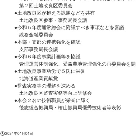
第２回土地改良区委員会
●土地改良区が抱える課題などを共有
土地改良区参事・事務局長会議
●令和５年度通常総会に附議すべき事項などを審議
総務金融委員会
●本部・支部の連携強化を確認
支部事務局長会議
●令和６年度事業計画等を協議
管理運営体制強化、受益農地管理強化の両委員会を開
●土地改良事業功労で５氏に栄誉
北海道産業貢献賞
●監査実務等の理解を深める
土地改良区監査実務等向上研修会
●本会２名の技術職員が栄誉に輝く
後志総合振興局・檜山振興局優秀技術者等表彰
2024年04月04日