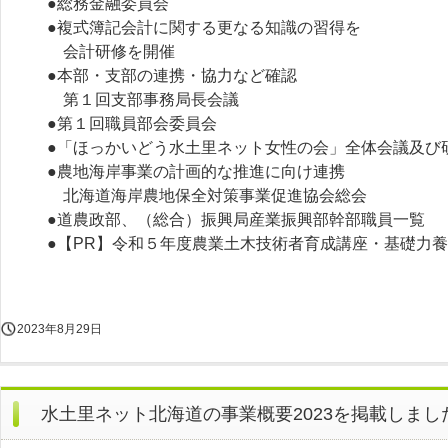
●総務金融委員会
●複式簿記会計に関する更なる知識の習得を
会計研修を開催
●本部・支部の連携・協力など確認
第１回支部事務局長会議
●第１回職員部会委員会
●「ほっかいどう水土里ネット女性の会」全体会議及び
●農地海岸事業の計画的な推進に向け連携
北海道海岸農地保全対策事業促進協会総会
●道農政部、（総合）振興局産業振興部幹部職員一覧
●【PR】令和５年度農業土木技術者育成講座・基礎力養
2023年8月29日
水土里ネット北海道の事業概要2023を掲載しまし