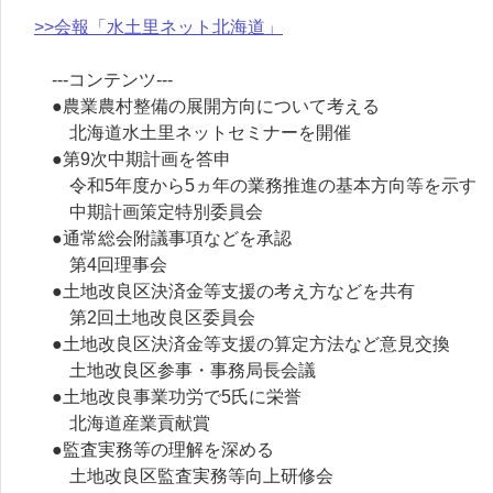
>>会報「水土里ネット北海道」
---コンテンツ---
●農業農村整備の展開方向について考える
北海道水土里ネットセミナーを開催
●第9次中期計画を答申
令和5年度から5ヵ年の業務推進の基本方向等を示す
中期計画策定特別委員会
●通常総会附議事項などを承認
第4回理事会
●土地改良区決済金等支援の考え方などを共有
第2回土地改良区委員会
●土地改良区決済金等支援の算定方法など意見交換
土地改良区参事・事務局長会議
●土地改良事業功労で5氏に栄誉
北海道産業貢献賞
●監査実務等の理解を深める
土地改良区監査実務等向上研修会