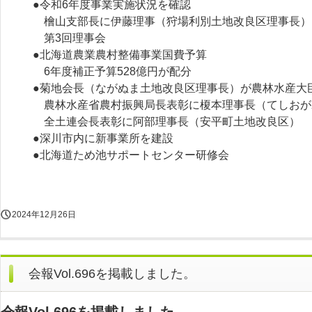
●令和6年度事業実施状況を確認
檜山支部長に伊藤理事（狩場利別土地改良区理事長）
第3回理事会
●北海道農業農村整備事業国費予算
6年度補正予算528億円が配分
●菊地会長（ながぬま土地改良区理事長）が農林水産大
農林水産省農村振興局長表彰に榎本理事長（てしおが
全土連会長表彰に阿部理事長（安平町土地改良区）
●深川市内に新事業所を建設
●北海道ため池サポートセンター研修会
2024年12月26日
会報Vol.696を掲載しました。
会報Vol.696を掲載しました。