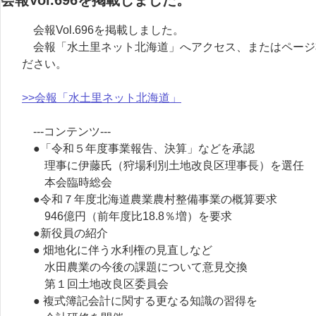
会報Vol.696を掲載しました。
会報「水土里ネット北海道」へアクセス、またはページ
ださい。
>>会報「水土里ネット北海道」
---コンテンツ---
●「令和５年度事業報告、決算」などを承認
理事に伊藤氏（狩場利別土地改良区理事長）を選任
本会臨時総会
●令和７年度北海道農業農村整備事業の概算要求
946億円（前年度比18.8％増）を要求
●新役員の紹介
● 畑地化に伴う水利権の見直しなど
水田農業の今後の課題について意見交換
第１回土地改良区委員会
● 複式簿記会計に関する更なる知識の習得を