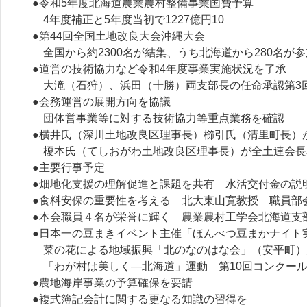
●令和5年度北海道農業農村整備事業国費予算
4年度補正と5年度当初で1227億円10
●第44回全国土地改良大会沖縄大会
全国から約2300名が結集、うち北海道から280名が参
●道営の技術協力など令和4年度事業実施状況を了承
大滝（石狩）、浜田（十勝）両支部長の任命承認第3
●会務運営の展開方向を協議
団体営事業等に対する技術協力等重点業務を確認
●横井氏（深川土地改良区理事長）櫛引氏（清里町長）
榎本氏（てしおがわ土地改良区理事長）が全土連会長
●主要行事予定
●畑地化支援の理解促進と課題を共有 水活交付金の説
●食料安保の重要性を考える 北大東山寛教授 職員部
●本会職員４名が栄誉に輝く 農業農村工学会北海道支部
●日本一の豆まきイベント主催「ほんべつ豆まかナイト
菜の花による地域振興「北のなのはな会」（安平町）
「わが村は美しく―北海道」運動 第10回コンクー
●農地海岸事業の予算確保を要請
●複式簿記会計に関する更なる知識の習得を