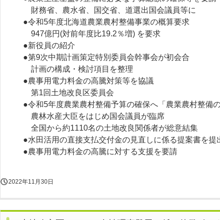
財務省、農水省、国交省、道選出国会議員等に
●令和5年度北海道農業農村整備事業の概算要求
947億円(対前年度比19.2％増) を要求
●新役員の紹介
●第9次中期計画策定特別委員会幹事会が初会合
計画の構成・検討項目を整理
●農事用電力料金の高騰対策等を協議
第1回土地改良区委員会
●令和5年度農業農村整備予算の確保へ「農業農村整備
農林水産大臣をはじめ国会議員が臨席
全国から約1110名の土地改良関係者が総意結集
●水田活用の直接支払交付金の見直しに係る提案書を提
●農事用電力料金の高騰に対する支援を要請
2022年11月30日