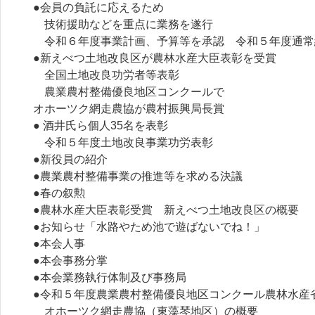
●会員の負託に応えるため
技術援助などを重点に業務を遂行
令和６年度事業計画、予算等を承認 令和５年度通常
●新えべつ土地改良区が農林水産大臣表彰を受賞
全国土地改良功労者等表彰
農業農村整備優良地区コンクールで
オホーツク網走農協が農村振興局長賞
● 酒井氏ら個人35名を表彰
令和５年度土地改良事業功労表彰
●新役員の紹介
●農業農村整備事業の推進等を求める決議
●春の叙勲
●農林水産大臣表彰受賞 新えべつ土地改良区の概要
●お知らせ「水路やため池で遊ばないでね！」
●本会人事
●本会事務分掌
●本会業務執行体制及び事務局
●令和５年度農業農村整備優良地区コンクール農林水産
オホーツク網走農協（東藻琴地区）の概要