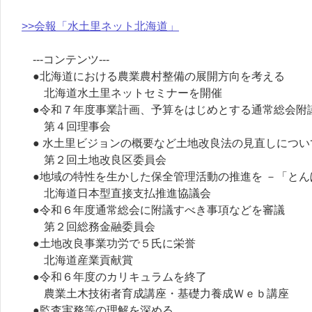
>>会報「水土里ネット北海道」
---コンテンツ---
●北海道における農業農村整備の展開方向を考える
北海道水土里ネットセミナーを開催
●令和７年度事業計画、予算をはじめとする通常総会附
第４回理事会
● 水土里ビジョンの概要など土地改良法の見直しについ
第２回土地改良区委員会
●地域の特性を生かした保全管理活動の推進を －「とん
北海道日本型直接支払推進協議会
●令和６年度通常総会に附議すべき事項などを審議
第２回総務金融委員会
●土地改良事業功労で５氏に栄誉
北海道産業貢献賞
●令和６年度のカリキュラムを終了
農業土木技術者育成講座・基礎力養成Ｗｅｂ講座
●監査実務等の理解を深める