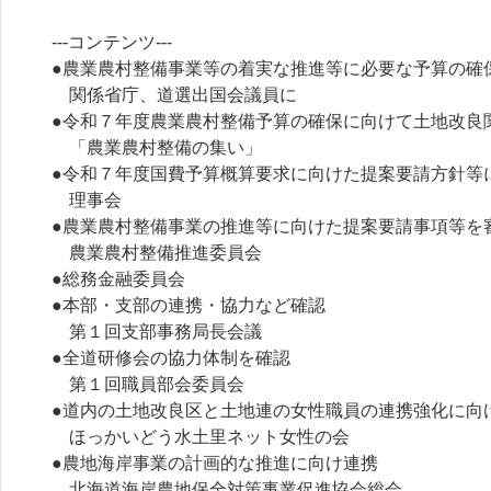
---コンテンツ---
●農業農村整備事業等の着実な推進等に必要な予算の確
関係省庁、道選出国会議員に
●令和７年度農業農村整備予算の確保に向けて土地改良関係
「農業農村整備の集い」
●令和７年度国費予算概算要求に向けた提案要請方針等
理事会
●農業農村整備事業の推進等に向けた提案要請事項等を
農業農村整備推進委員会
●総務金融委員会
●本部・支部の連携・協力など確認
第１回支部事務局長会議
●全道研修会の協力体制を確認
第１回職員部会委員会
●道内の土地改良区と土地連の女性職員の連携強化に向
ほっかいどう水土里ネット女性の会
●農地海岸事業の計画的な推進に向け連携
北海道海岸農地保全対策事業促進協会総会