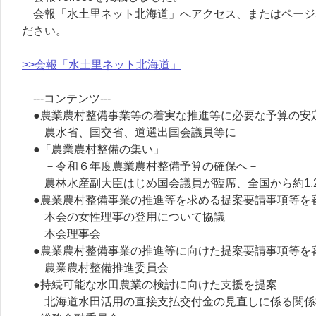
会報「水土里ネット北海道」へアクセス、またはページ
ださい。
>>会報「水土里ネット北海道」
---コンテンツ---
●農業農村整備事業等の着実な推進等に必要な予算の安
農水省、国交省、道選出国会議員等に
●「農業農村整備の集い」
－令和６年度農業農村整備予算の確保へ－
農林水産副大臣はじめ国会議員が臨席、全国から約1,2
●農業農村整備事業の推進等を求める提案要請事項等を
本会の女性理事の登用について協議
本会理事会
●農業農村整備事業の推進等に向けた提案要請事項等を
農業農村整備推進委員会
●持続可能な水田農業の検討に向けた支援を提案
北海道水田活用の直接支払交付金の見直しに係る関係