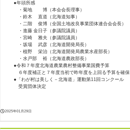
●年頭所感
・菊地 博（本会会長理事）
・鈴木 直道（北海道知事）
・二階 俊博（全国土地改良事業団体連合会会長）
・進藤 金日子（参議院議員）
・宮崎 雅夫（参議院議員）
・坂場 武彦（北海道開発局長）
・植野 栄治（北海道開発局農業水産部長）
・水戸部 裕（北海道農政部長）
●令和７年度北海道農業農村整備事業国費予算
６年度補正と７年度当初で昨年度を上回る予算を確保
●「わが村は美しく－北海道」運動第11回コンクール
受賞団体決定
2025年01月29日