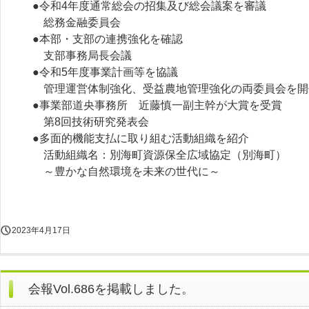
●令和4年度通常総会の招集及び総会議案を審議
総務金融委員会
●本部・支部の連携強化を確認
支部事務局長会議
●令和5年度事業計画等を協議
管理運営体制強化、受益農地管理強化の両委員会を開
●事業部道央事務所 近藤慎一副主幹が大賞を受賞
第8回技術研究発表会
●多面的機能支払に取り組む活動組織を紹介
活動組織名：別海町資源保全広域協定（別海町）
～豊かな自然環境を未来の世代に～
2023年4月17日
会報Vol.686を掲載しました。