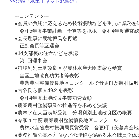
>>会報「水土里ネット北海道」
---コンテンツ---
●会員の負託に応えるため技術援助などを重点に業務を
令和5年度事業計画、予算等を承認 令和4年度通常
●会長理事に菊地博氏を再選
正副会長等互選会
●14支部長の任命などを承認
第1回理事会
●狩場利別土地改良区が農林水産大臣表彰を受賞
全国土地改良功労者等表彰
農業農村整備優良地区コンクールで音更町が農村振興
●古谷氏ら個人49名を表彰
令和4年度土地改良事業功労表彰
●農業農村整備事業の推進等を求める決議
●農林水産大臣表彰受賞 狩場利別土地改良区の概要
●令和４年度 農業農村整備優良地区コンクール
農林水産省農村振興局長賞受賞 音更町（美蔓高倉地
●業務推進の基本方向などの理解を深める本会職員全体