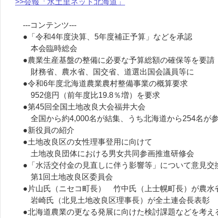
>>会報「水土里ネット北海道」
---コンテンツ---
●「令和4年度決算、5年度補正予算」などを承認
本会臨時総会
●農業生産基盤の整備に必要な予算総額の確保等を要請
財務省、農水省、国交省、道選出国会議員等に
●令和6年度北海道農業農村整備事業の概算要求
952億円（前年度比19.8％増）を要求
●第45回全国土地改良大会福井大会
全国から約4,000名が結集、うち北海道から254名が
●新役員の紹介
●土地改良区の女性理事登用に向けて
土地改良団体における男女共同参画推進研修会
●「水活交付金の見直しに伴う影響等」について意見交
第1回土地改良区委員会
●片山氏（ニセコ町長） 竹中氏（上士幌町長）が農水
岩崎氏（北見土地改良区理事長）が全土連会長表彰
●北海道農業の更なる発展に向けた検討課題などを考え